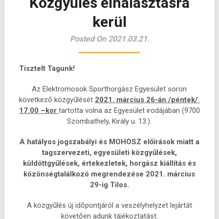
Közgyűlés elhalasztásra
kerül
Posted On 2021.03.21.
Tisztelt Tagunk!
Az Elektromosok Sporthorgász Egyesület soron
következő közgyűlését
2021. március 26-án /péntek/
17.00 –kor
tartotta volna az Egyesület irodájában (9700
Szombathely, Király u. 13.).
A hatályos jogszabályi és MOHOSZ előírások miatt a
tagszervezeti, egyesületi közgyűlések,
küldöttgyűlések, értekezletek, horgász kiállítás és
közönségtalálkozó megrendezése 2021. március
29-ig Tilos.
A közgyűlés új időpontjáról a veszélyhelyzet lejártát
követően adunk tájékoztatást.